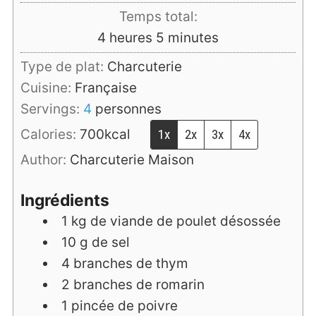
Temps total:
heures
minutes
4
heures
5
minutes
Type de plat:
Charcuterie
Cuisine:
Française
Servings:
4
personnes
Calories:
700
kcal
1x
2x
3x
4x
Author:
Charcuterie Maison
Ingrédients
1
kg
de viande de poulet désossée
10
g
de sel
4
branches
de thym
2
branches
de romarin
1
pincée
de poivre