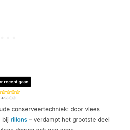
r recept gaan
4.98
(
39
)
oude conserveertechniek: door vlees
s bij
rillons
– verdampt het grootste deel