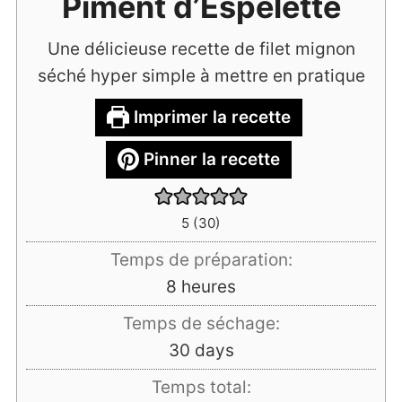
Piment d’Espelette
Une délicieuse recette de filet mignon
séché hyper simple à mettre en pratique
Imprimer la recette
Pinner la recette
5
(
30
)
Temps de préparation:
heures
8
heures
Temps de séchage:
days
30
days
Temps total: