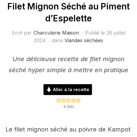
Filet Mignon Séché au Piment
d’Espelette
Ecrit par
Charcuterie Maison
Publié le
26 juillet
2024
dans
Viandes séchées
Une délicieuse recette de filet mignon
séché hyper simple à mettre en pratique
Aller à la recette
5
(
30
)
Le filet mignon séché au poivre de Kampot