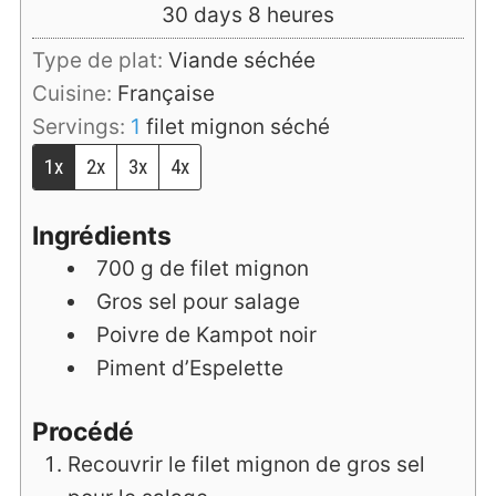
days
heures
30
days
8
heures
Type de plat:
Viande séchée
Cuisine:
Française
Servings:
1
filet mignon séché
1x
2x
3x
4x
Ingrédients
700
g
de filet mignon
Gros sel pour salage
Poivre de Kampot noir
Piment d’Espelette
Procédé
Recouvrir le filet mignon de gros sel