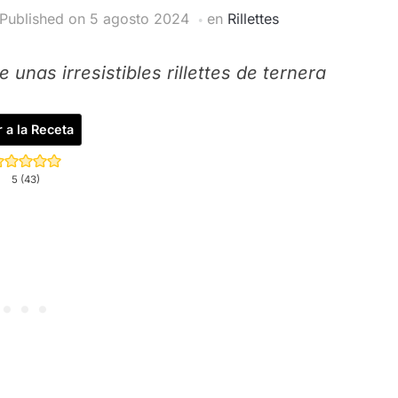
Published on
5 agosto 2024
en
Rillettes
 unas irresistibles rillettes de ternera
r a la Receta
5
(
43
)