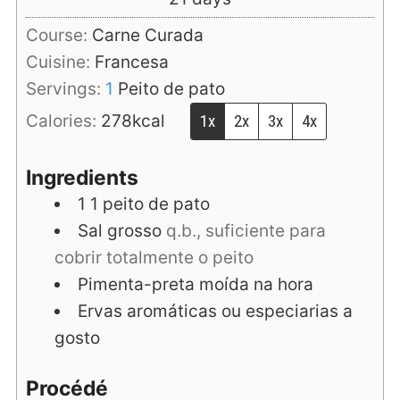
Course:
Carne Curada
Cuisine:
Francesa
Servings:
1
Peito de pato
Calories:
278
kcal
1x
2x
3x
4x
Ingredients
1
1 peito de pato
Sal grosso
q.b., suficiente para
cobrir totalmente o peito
Pimenta-preta moída na hora
Ervas aromáticas ou especiarias a
gosto
Procédé