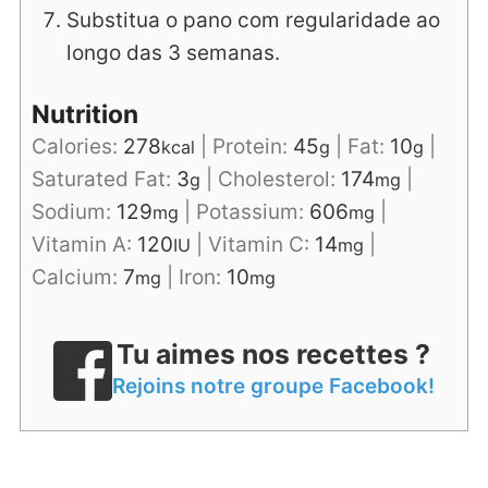
Substitua o pano com regularidade ao
longo das 3 semanas.
Nutrition
Calories:
278
|
Protein:
45
|
Fat:
10
|
kcal
g
g
Saturated Fat:
3
|
Cholesterol:
174
|
g
mg
Sodium:
129
|
Potassium:
606
|
mg
mg
Vitamin A:
120
|
Vitamin C:
14
|
IU
mg
Calcium:
7
|
Iron:
10
mg
mg
Tu aimes nos recettes ?
Rejoins notre groupe Facebook!