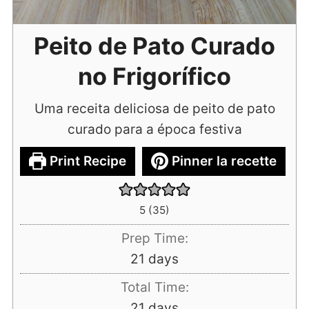
Peito de Pato Curado
no Frigorífico
Uma receita deliciosa de peito de pato
curado para a época festiva
Print Recipe
Pinner la recette
5
(
35
)
Prep Time:
days
21
days
Total Time:
days
21
days