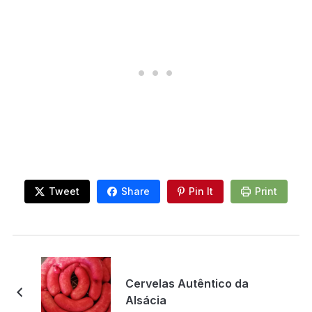
Tweet
Share
Pin It
Print
Cervelas Autêntico da
Alsácia