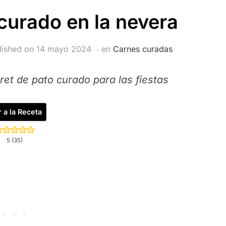
curado en la nevera
lished on
14 mayo 2024
en
Carnes curadas
et de pato curado para las fiestas
r a la Receta
5
(
35
)