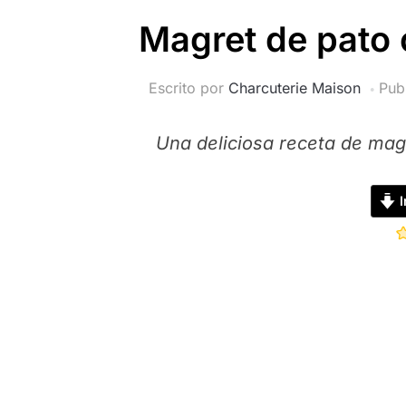
Magret de pato 
Escrito por
Charcuterie Maison
Pub
Una deliciosa receta de magr
I