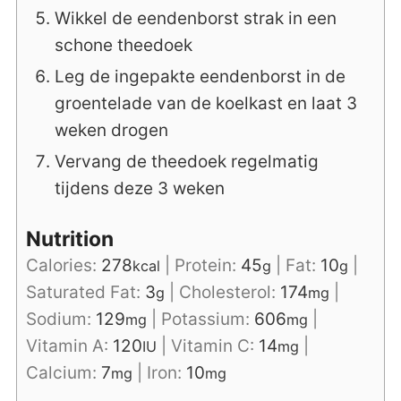
Wikkel de eendenborst strak in een
schone theedoek
Leg de ingepakte eendenborst in de
groentelade van de koelkast en laat 3
weken drogen
Vervang de theedoek regelmatig
tijdens deze 3 weken
Nutrition
Calories:
278
|
Protein:
45
|
Fat:
10
|
kcal
g
g
Saturated Fat:
3
|
Cholesterol:
174
|
g
mg
Sodium:
129
|
Potassium:
606
|
mg
mg
Vitamin A:
120
|
Vitamin C:
14
|
IU
mg
Calcium:
7
|
Iron:
10
mg
mg