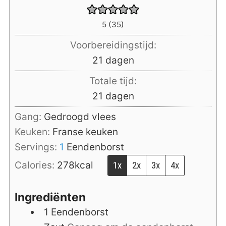
5
(
35
)
Voorbereidingstijd:
dagen
21
dagen
Totale tijd:
dagen
21
dagen
Gang:
Gedroogd vlees
Keuken:
Franse keuken
Servings:
1
Eendenborst
Calories:
278
kcal
1x
2x
3x
4x
Ingrediënten
1
Eendenborst