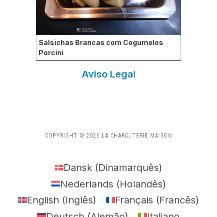
Salsichas Brancas com Cogumelos
Porcini
Aviso Legal
COPYRIGHT © 2026 LA CHARCUTERIE MAISON
Dansk
(
Dinamarquês
)
Nederlands
(
Holandês
)
English
(
Inglês
)
Français
(
Francês
)
Deutsch
(
Alemão
)
Italiano