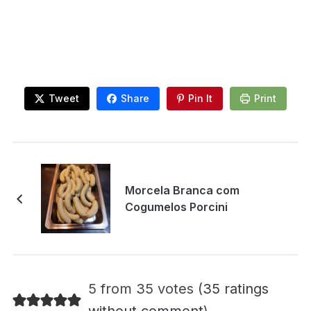
Tweet
Share
Pin It
Print
Morcela Branca com
Cogumelos Porcini
5 from 35 votes (
35 ratings