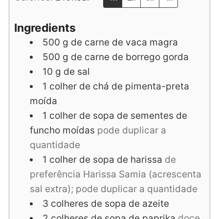
Ingredients
500
g
de carne de vaca magra
500
g
de carne de borrego gorda
10
g
de sal
1
colher de chá
de pimenta-preta
moída
1
colher de sopa
de sementes de
funcho moídas
pode duplicar a
quantidade
1
colher de sopa
de harissa
de
preferência Harissa Samia (acrescenta
sal extra); pode duplicar a quantidade
3
colheres de sopa
de azeite
2
colheres de sopa
de paprika
doce