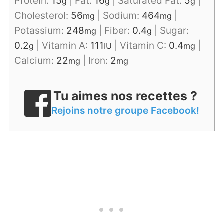
Protein:
15
|
Fat:
16
|
Saturated Fat:
5
|
g
g
g
Cholesterol:
56
|
Sodium:
464
|
mg
mg
Potassium:
248
|
Fiber:
0.4
|
Sugar:
mg
g
0.2
|
Vitamin A:
111
|
Vitamin C:
0.4
|
g
IU
mg
Calcium:
22
|
Iron:
2
mg
mg
Tu aimes nos recettes ?
Rejoins notre groupe Facebook!