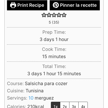
Print Recipe
Pinner la recette
5
(
35
)
Prep Time:
days
hour
3
days
1
hour
Cook Time:
minutes
15
minutes
Total Time:
days
hour
minutes
3
days
1
hour
15
minutes
Course:
Salsicha para cozer
Cuisine:
Tunisina
Servings:
10
merguez
Calories:
210
kcal
1x
2x
3x
4x