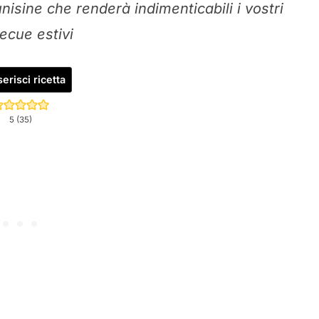
nisine che renderà indimenticabili i vostri
ecue estivi
erisci ricetta
5
(
35
)