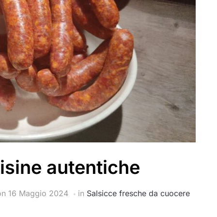
isine autentiche
on
16 Maggio 2024
in
Salsicce fresche da cuocere