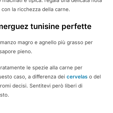
 macinati è tipica: regala una delicata nota
 con la ricchezza della carne.
merguez tunisine perfette
i manzo magro e agnello più grasso per
 sapore pieno.
ratamente le spezie alla carne per
uesto caso, a differenza dei
cervelas
o del
omi decisi. Sentitevi però liberi di
sto.