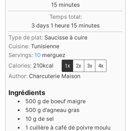
minutes
15
minutes
Temps total:
days
heure
minutes
3
days
1
heure
15
minutes
Type de plat:
Saucisse à cuire
Cuisine:
Tunisienne
Servings:
10
merguez
Calories:
210
kcal
1x
2x
3x
4x
Author:
Charcuterie Maison
Ingrédients
500
g
de boeuf maigre
500
g
d’agneau gras
10
g
de sel
1
cuillère à café
de poivre moulu