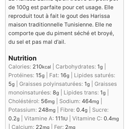
de 100g est parfaite pour cet usage. Elle
reproduit tout à fait le gout des Harissa
maison traditionnelle Tunisienne. Elle ne
comporte que du piment séché et broyé,
du sel et pas mal d’ail.
Nutrition
Calories:
210
|
Carbohydrates:
1
|
kcal
g
Protéines:
15
|
Fat:
16
|
Lipides saturés:
g
g
5
|
Graisses polyinsaturées:
1
|
Graisses
g
g
monoinsaturées:
8
|
Lipides trans:
1
|
g
g
Choléstérol:
56
|
Sodium:
464
|
mg
mg
Potassium:
248
|
Fibre:
0.4
|
Sucre:
mg
g
0.2
|
Vitamine A:
111
|
Vitamine C:
0.4
g
IU
mg
|
Calcium:
22
|
Fer:
2
mg
mg