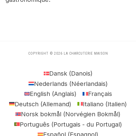
COPYRIGHT © 2026 LA CHARCUTERIE MAISON
Dansk
(
Danois
)
Nederlands
(
Néerlandais
)
English
(
Anglais
)
Français
Deutsch
(
Allemand
)
Italiano
(
Italien
)
Norsk bokmål
(
Norvégien Bokmål
)
Português
(
Portugais - du Portugal
)
Español
(
Espagnol
)