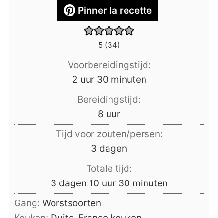
Pinner la recette
5
(
34
)
Voorbereidingstijd:
uur
minuten
2
uur
30
minuten
Bereidingstijd:
uur
8
uur
Tijd voor zouten/persen:
dagen
3
dagen
Totale tijd:
dagen
uur
minuten
3
dagen
10
uur
30
minuten
Gang:
Worstsoorten
Keuken:
Duits, Franse keuken