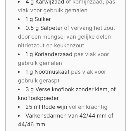
4
g
Karwijzaad
of komijnzaad, pas
vlak voor gebruik gemalen
1
g
Suiker
0.5
g
Salpeter
of vervang het zout
door een mengsel van gelijke delen
nitrietzout en keukenzout
1
g
Korianderzaad
pas vlak voor
gebruik gemalen
1
g
Nootmuskaat
pas vlak voor
gebruik geraspt
3
g
Verse knoflook zonder kiem, of
knoflookpoeder
25
ml
Rode wijn
vol en krachtig
Varkensdarmen van 42/44 mm of
44/46 mm