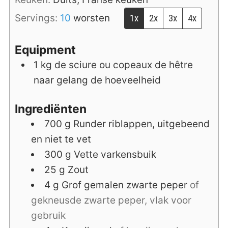
Servings:
10
worsten
1x
2x
3x
4x
Equipment
1 kg de sciure ou copeaux de hêtre
naar gelang de hoeveelheid
Ingrediënten
700
g
Runder riblappen, uitgebeend
en niet te vet
300
g
Vette varkensbuik
25
g
Zout
4
g
Grof gemalen zwarte peper
of
gekneusde zwarte peper, vlak voor
gebruik