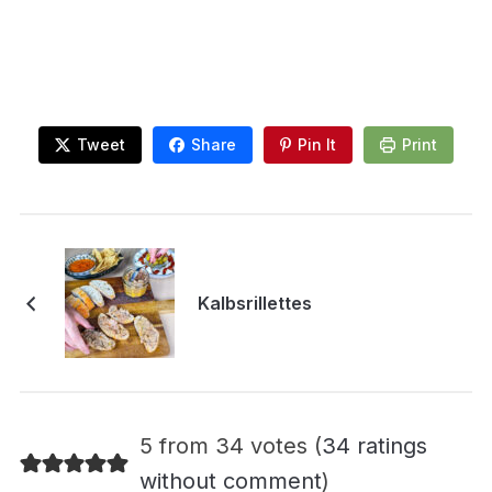
Tweet
Share
Pin It
Print
Kalbsrillettes
5 from 34 votes (
34 ratings
without comment
)