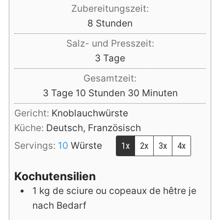
Zubereitungszeit:
Stunden
8
Stunden
Salz- und Presszeit:
Tage
3
Tage
Gesamtzeit:
Tage
Stunden
Minuten
3
Tage
10
Stunden
30
Minuten
Gericht:
Knoblauchwürste
Küche:
Deutsch, Französisch
Servings:
10
Würste
1x
2x
3x
4x
Kochutensilien
1 kg de sciure ou copeaux de hêtre
je
nach Bedarf