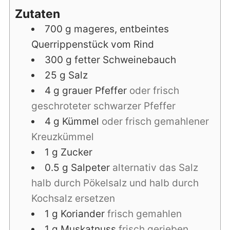
Zutaten
700
g
mageres, entbeintes
Querrippenstück vom Rind
300
g
fetter Schweinebauch
25
g
Salz
4
g
grauer Pfeffer
oder frisch
geschroteter schwarzer Pfeffer
4
g
Kümmel
oder frisch gemahlener
Kreuzkümmel
1
g
Zucker
0.5
g
Salpeter
alternativ das Salz
halb durch Pökelsalz und halb durch
Kochsalz ersetzen
1
g
Koriander
frisch gemahlen
1
g
Muskatnuss
frisch gerieben