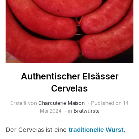
Authentischer Elsässer
Cervelas
Erstellt von
Charcuterie Maison
Published on
14
Mai 2024
in
Bratwürste
Der Cervelas ist eine
traditionelle Wurst
,