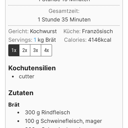
Gesamtzeit:
Stunde
Minuten
1
Stunde
35
Minuten
Gericht:
Kochwurst
Küche:
Französisch
Servings:
1
kg Brät
Calories:
4146
kcal
1x
2x
3x
4x
Kochutensilien
cutter
Zutaten
Brät
300
g
Rindfleisch
100
g
Schweinefleisch, mager