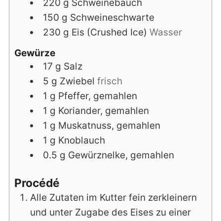
220
g
Schweinebauch
150
g
Schweineschwarte
230
g
Eis (Crushed Ice)
Wasser
Gewürze
17
g
Salz
5
g
Zwiebel
frisch
1
g
Pfeffer, gemahlen
1
g
Koriander, gemahlen
1
g
Muskatnuss, gemahlen
1
g
Knoblauch
0.5
g
Gewürznelke, gemahlen
Procédé
Alle Zutaten im Kutter fein zerkleinern
und unter Zugabe des Eises zu einer