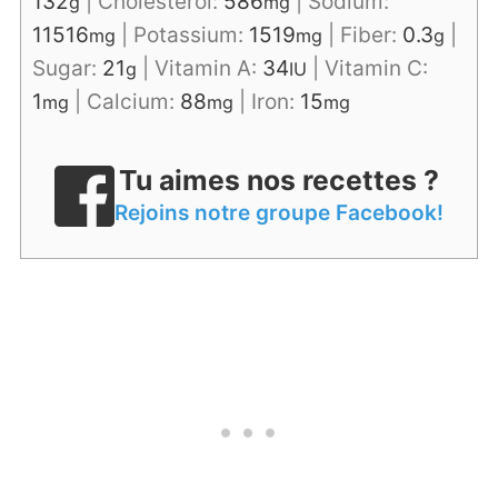
132
|
Cholesterol:
586
|
Sodium:
g
mg
11516
|
Potassium:
1519
|
Fiber:
0.3
|
mg
mg
g
Sugar:
21
|
Vitamin A:
34
|
Vitamin C:
g
IU
1
|
Calcium:
88
|
Iron:
15
mg
mg
mg
Tu aimes nos recettes ?
Rejoins notre groupe Facebook!