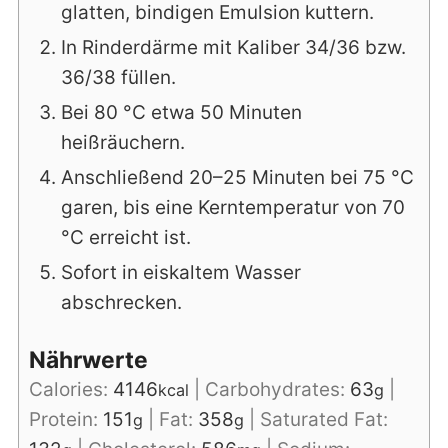
glatten, bindigen Emulsion kuttern.
In Rinderdärme mit Kaliber 34/36 bzw.
36/38 füllen.
Bei 80 °C etwa 50 Minuten
heißräuchern.
Anschließend 20–25 Minuten bei 75 °C
garen, bis eine Kerntemperatur von 70
°C erreicht ist.
Sofort in eiskaltem Wasser
abschrecken.
Nährwerte
Calories:
4146
|
Carbohydrates:
63
|
kcal
g
Protein:
151
|
Fat:
358
|
Saturated Fat:
g
g