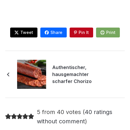
Tweet
Share
Pin It
Print
Authentischer,
hausgemachter
scharfer Chorizo
5 from 40 votes (
40 ratings
without comment
)