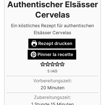
Authentischer Elsässer
Cervelas
Ein köstliches Rezept für authentischen
Elsässer Cervelas
Rezept drucken
Pinner la recette
5
(
40
)
Vorbereitungszeit:
Minuten
20
Minuten
Zubereitungszeit:
Stunde
Minuten
1
Stunde
15
Minuten