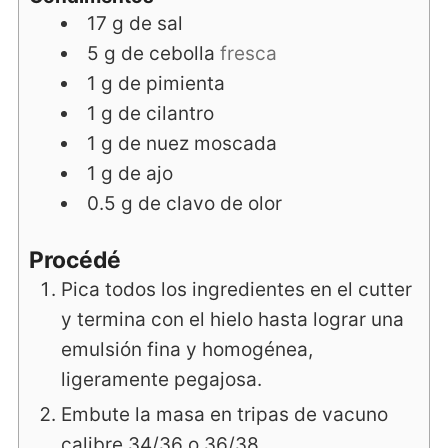
17
g
de sal
5
g
de cebolla
fresca
1
g
de pimienta
1
g
de cilantro
1
g
de nuez moscada
1
g
de ajo
0.5
g
de clavo de olor
Procédé
Pica todos los ingredientes en el cutter
y termina con el hielo hasta lograr una
emulsión fina y homogénea,
ligeramente pegajosa.
Embute la masa en tripas de vacuno
calibre 34/36 o 36/38.