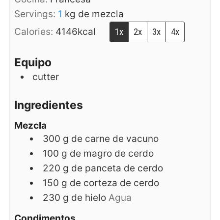
Servings:
1
kg de mezcla
Calories:
4146
kcal
1x
2x
3x
4x
Equipo
cutter
Ingredientes
Mezcla
300
g
de carne de vacuno
100
g
de magro de cerdo
220
g
de panceta de cerdo
150
g
de corteza de cerdo
230
g
de hielo
Agua
Condimentos