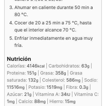
Ahumar en caliente durante 50 min a
80 °C.
Cocer de 20 a 25 min a 75 °C, hasta
que el interior alcance 70 °C.
Enfriar inmediatamente en agua muy
fría.
Nutrición
Calorías:
4146
|
Carbohidratos:
63
|
kcal
g
Proteina:
151
|
Grasa:
358
|
Grasa
g
g
saturada:
132
|
Colesterol:
586
|
Sodio:
g
mg
11516
|
Potasio:
1519
|
Fibra:
0.3
|
mg
mg
g
Azúcar:
21
|
Vitamina A:
34
|
Vitamina C:
g
IU
1
|
Calcio:
88
|
Hierro:
15
mg
mg
mg