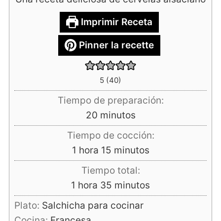
Imprimir Receta
Pinner la recette
5
(
40
)
Tiempo de preparación:
minutos
20
minutos
Tiempo de cocción:
hora
minutos
1
hora
15
minutos
Tiempo total:
hora
minutos
1
hora
35
minutos
Plato:
Salchicha para cocinar
Cocina:
Francesa