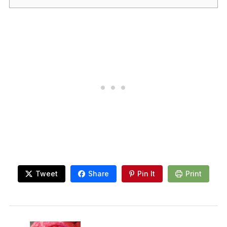
Tweet
Share
Pin It
Print