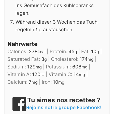
ins Gemüsefach des Kühlschranks
legen.
Während dieser 3 Wochen das Tuch
regelmäßig austauschen.
Nährwerte
Calories:
278
|
Protein:
45
|
Fat:
10
|
kcal
g
g
Saturated Fat:
3
|
Cholesterol:
174
|
g
mg
Sodium:
129
|
Potassium:
606
|
mg
mg
Vitamin A:
120
|
Vitamin C:
14
|
IU
mg
Calcium:
7
|
Iron:
10
mg
mg
Tu aimes nos recettes ?
Rejoins notre groupe Facebook!