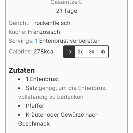
Gesamtzeit:
Tage
21
Tage
Gericht:
Trockenfleisch
Küche:
Französisch
Servings:
1
Entenbrust vorbereiten
Calories:
278
kcal
1x
2x
3x
4x
Zutaten
1
Entenbrust
Salz
genug, um die Entenbrust
vollständig zu bedecken
Pfeffer
Kräuter oder Gewürze nach
Geschmack