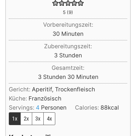
5
(
9
)
Vorbereitungszeit:
Minuten
30
Minuten
Zubereitungszeit:
Stunden
3
Stunden
Gesamtzeit:
Stunden
Minuten
3
Stunden
30
Minuten
Gericht:
Aperitif, Trockenfleisch
Küche:
Französisch
Servings:
4
Personen
Calories:
88
kcal
1x
2x
3x
4x