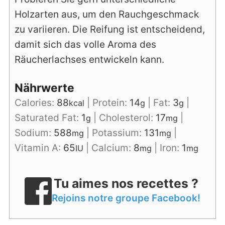
Holzarten aus, um den Rauchgeschmack
zu variieren.
Die Reifung ist entscheidend,
damit sich das volle Aroma des
Räucherlachses entwickeln kann.
Nährwerte
Calories:
88
|
Protein:
14
|
Fat:
3
|
kcal
g
g
Saturated Fat:
1
|
Cholesterol:
17
|
g
mg
Sodium:
588
|
Potassium:
131
|
mg
mg
Vitamin A:
65
|
Calcium:
8
|
Iron:
1
IU
mg
mg
Tu aimes nos recettes ?
Rejoins notre groupe Facebook!