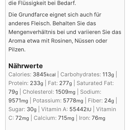
die Flüssigkeit bei Bedarf.
Die Grundfarce eignet sich auch für
anderes Fleisch. Behalten Sie das
Mengenverhältnis bei und variieren Sie das
Aroma etwa mit Rosinen, Nüssen oder
Pilzen.
Nährwerte
Calories:
3845
|
Carbohydrates:
113
|
kcal
g
Protein:
233
|
Fat:
277
|
Saturated Fat:
g
g
79
|
Cholesterol:
1509
|
Sodium:
g
mg
9571
|
Potassium:
5778
|
Fiber:
24
|
mg
mg
g
Sugar:
30
|
Vitamin A:
55442
|
Vitamin
g
IU
C:
72
|
Calcium:
715
|
Iron:
76
mg
mg
mg