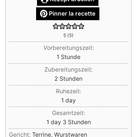
Pinner la recette
5
(
5
)
Vorbereitungszeit:
Stunde
1
Stunde
Zubereitungszeit:
Stunden
2
Stunden
Ruhezeit:
day
1
day
Gesamtzeit:
day
Stunden
1
day
3
Stunden
Gericht:
Terrine, Wurstwaren