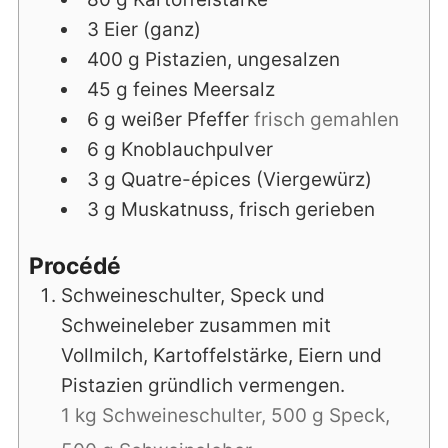
3
Eier (ganz)
400
g
Pistazien, ungesalzen
45
g
feines Meersalz
6
g
weißer Pfeffer
frisch gemahlen
6
g
Knoblauchpulver
3
g
Quatre-épices (Viergewürz)
3
g
Muskatnuss, frisch gerieben
Procédé
Schweineschulter, Speck und
Schweineleber zusammen mit
Vollmilch, Kartoffelstärke, Eiern und
Pistazien gründlich vermengen.
1 kg Schweineschulter,
500 g Speck,