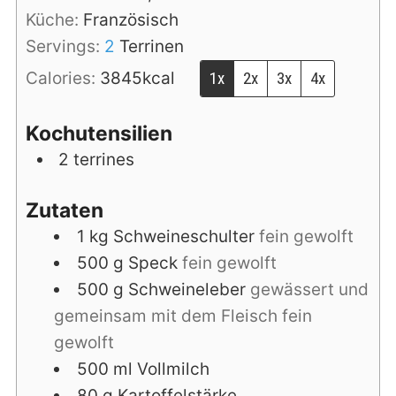
Küche:
Französisch
Servings:
2
Terrinen
Calories:
3845
kcal
1x
2x
3x
4x
Kochutensilien
2 terrines
Zutaten
1
kg
Schweineschulter
fein gewolft
500
g
Speck
fein gewolft
500
g
Schweineleber
gewässert und
gemeinsam mit dem Fleisch fein
gewolft
500
ml
Vollmilch
80
g
Kartoffelstärke