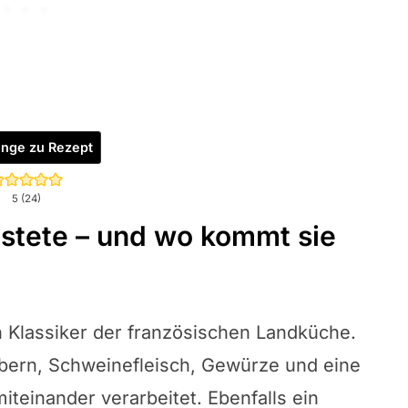
inge zu Rezept
5
(
24
)
astete – und wo kommt sie
n Klassiker der französischen Landküche.
lebern, Schweinefleisch, Gewürze und eine
iteinander verarbeitet. Ebenfalls ein