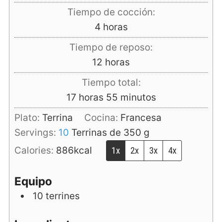
Tiempo de cocción:
horas
4
horas
Tiempo de reposo:
horas
12
horas
Tiempo total:
horas
minutos
17
horas
55
minutos
Plato:
Terrina
Cocina:
Francesa
Servings:
10
Terrinas de 350 g
Calories:
886
kcal
1x
2x
3x
4x
Equipo
10 terrines