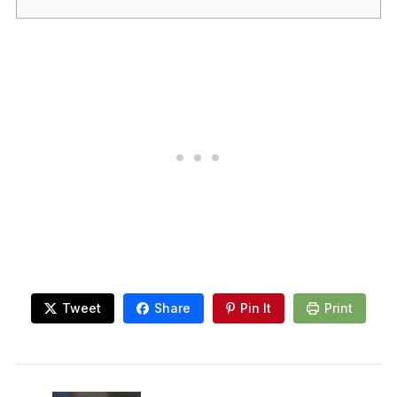
Tweet
Share
Pin It
Print