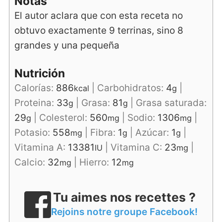
Notas
El autor aclara que con esta receta no
obtuvo exactamente 9 terrinas, sino 8
grandes y una pequeña
Nutrición
Calorías:
886
|
Carbohidratos:
4
|
kcal
g
Proteina:
33
|
Grasa:
81
|
Grasa saturada:
g
g
29
|
Colesterol:
560
|
Sodio:
1306
|
g
mg
mg
Potasio:
558
|
Fibra:
1
|
Azúcar:
1
|
mg
g
g
Vitamina A:
13381
|
Vitamina C:
23
|
IU
mg
Calcio:
32
|
Hierro:
12
mg
mg
Tu aimes nos recettes ?
Rejoins notre groupe Facebook!