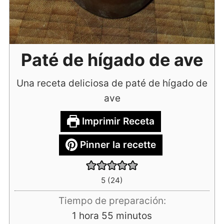
Paté de hígado de ave
Una receta deliciosa de paté de hígado de
ave
Imprimir Receta
Pinner la recette
5
(
24
)
Tiempo de preparación:
hora
minutos
1
hora
55
minutos