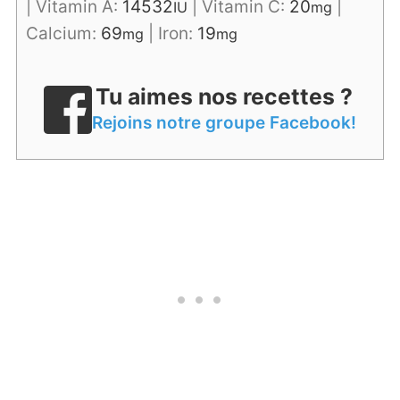
|
Vitamin A:
14532
|
Vitamin C:
20
|
IU
mg
Calcium:
69
|
Iron:
19
mg
mg
Tu aimes nos recettes ?
Rejoins notre groupe Facebook!