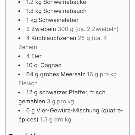
1.2
kg
Schweinebacke
1.8
kg
Schweinebauch
1
kg
Schweineleber
2
Zwiebeln
300 g (ca. 2 Zwiebeln)
4
Knoblauchzehen
25 g (ca. 4
Zehen)
4
Eier
10
cl
Cognac
64
g
grobes Meersalz
16 g pro kg
Fleisch
12
g
schwarzer Pfeffer, frisch
gemahlen
3 g pro kg
6
g
Vier-Gewürz-Mischung (quatre-
épices)
1,5 g pro kg