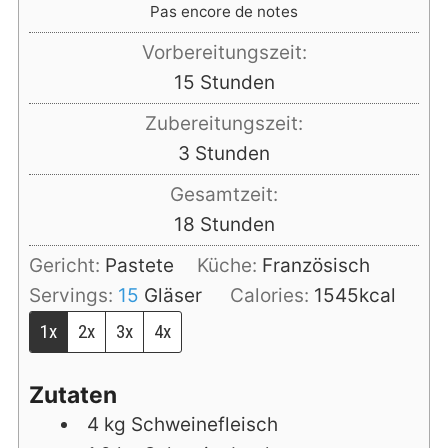
Pas encore de notes
Vorbereitungszeit:
Stunden
15
Stunden
Zubereitungszeit:
Stunden
3
Stunden
Gesamtzeit:
Stunden
18
Stunden
Gericht:
Pastete
Küche:
Französisch
Servings:
15
Gläser
Calories:
1545
kcal
1x
2x
3x
4x
Zutaten
4
kg
Schweinefleisch