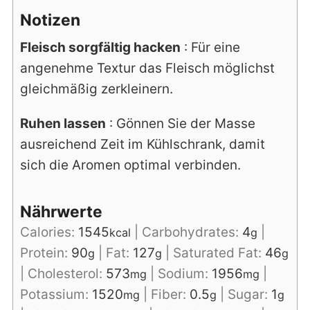
Notizen
Fleisch sorgfältig hacken
: Für eine
angenehme Textur das Fleisch möglichst
gleichmäßig zerkleinern.
Ruhen lassen
: Gönnen Sie der Masse
ausreichend Zeit im Kühlschrank, damit
sich die Aromen optimal verbinden.
Nährwerte
Calories:
1545
|
Carbohydrates:
4
|
kcal
g
Protein:
90
|
Fat:
127
|
Saturated Fat:
46
g
g
g
|
Cholesterol:
573
|
Sodium:
1956
|
mg
mg
Potassium:
1520
|
Fiber:
0.5
|
Sugar:
1
mg
g
g