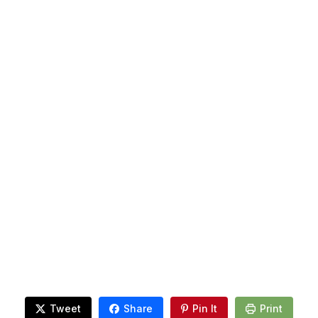
Tweet
Share
Pin It
Print