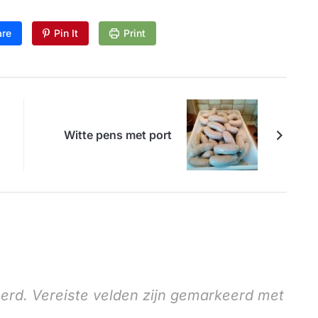
are
Pin It
Print
Witte pens met port
erd.
Vereiste velden zijn gemarkeerd met