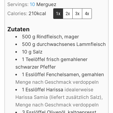
Servings:
10
Merguez
Calories:
210
kcal
1x
2x
3x
4x
Zutaten
500
g
Rindfleisch, mager
500
g
durchwachsenes Lammfleisch
10
g
Salz
1
Teelöffel
frisch gemahlener
schwarzer Pfeffer
1
Esslöffel
Fenchelsamen, gemahlen
Menge nach Geschmack verdoppeln
1
Esslöffel
Harissa
idealerweise
Harissa Samia (liefert zusätzlich Salz),
Menge nach Geschmack verdoppeln
3
Esslöffel
Olivenöl, kaltgepresst