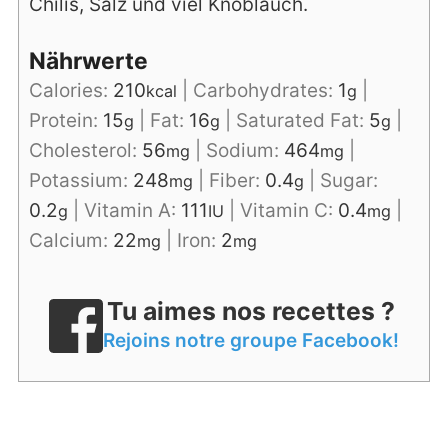
Chilis, Salz und viel Knoblauch.
Nährwerte
Calories:
210
|
Carbohydrates:
1
|
kcal
g
Protein:
15
|
Fat:
16
|
Saturated Fat:
5
|
g
g
g
Cholesterol:
56
|
Sodium:
464
|
mg
mg
Potassium:
248
|
Fiber:
0.4
|
Sugar:
mg
g
0.2
|
Vitamin A:
111
|
Vitamin C:
0.4
|
g
IU
mg
Calcium:
22
|
Iron:
2
mg
mg
Tu aimes nos recettes ?
Rejoins notre groupe Facebook!