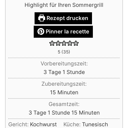
Highlight für Ihren Sommergrill
Rezept drucken
Pinner la recette
5
(
35
)
Vorbereitungszeit:
Tage
Stunde
3
Tage
1
Stunde
Zubereitungszeit:
Minuten
15
Minuten
Gesamtzeit:
Tage
Stunde
Minuten
3
Tage
1
Stunde
15
Minuten
Gericht:
Kochwurst
Küche:
Tunesisch