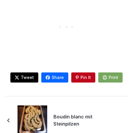
Tweet
Share
Pin It
Print
Boudin blanc mit
Steinpilzen