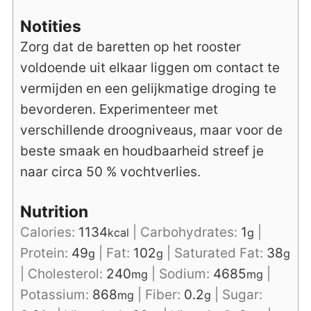
Notities
Zorg dat de baretten op het rooster
voldoende uit elkaar liggen om contact te
vermijden en een gelijkmatige droging te
bevorderen.
Experimenteer met
verschillende droogniveaus, maar voor de
beste smaak en houdbaarheid streef je
naar circa 50 % vochtverlies.
Nutrition
Calories:
1134
|
Carbohydrates:
1
|
kcal
g
Protein:
49
|
Fat:
102
|
Saturated Fat:
38
g
g
g
|
Cholesterol:
240
|
Sodium:
4685
|
mg
mg
Potassium:
868
|
Fiber:
0.2
|
Sugar:
mg
g