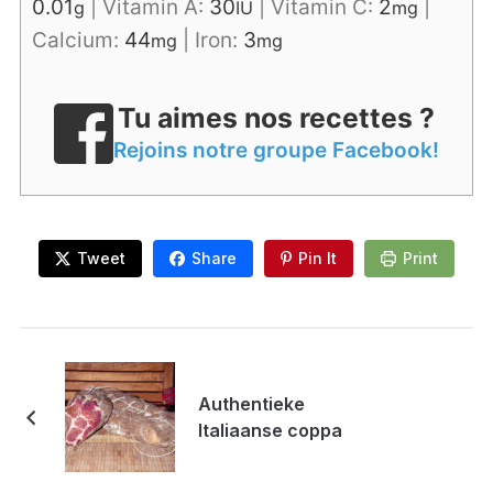
0.01
|
Vitamin A:
30
|
Vitamin C:
2
|
g
IU
mg
Calcium:
44
|
Iron:
3
mg
mg
Tu aimes nos recettes ?
Rejoins notre groupe Facebook!
Tweet
Share
Pin It
Print
Authentieke
Italiaanse coppa