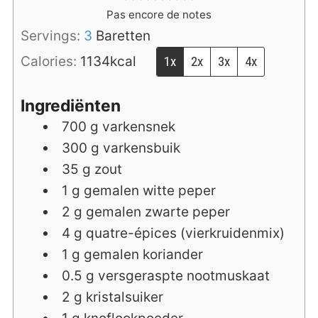
Pas encore de notes
Servings:
3
Baretten
Calories:
1134
kcal
1x
2x
3x
4x
Ingrediënten
700
g
varkensnek
300
g
varkensbuik
35
g
zout
1
g
gemalen witte peper
2
g
gemalen zwarte peper
4
g
quatre-épices (vierkruidenmix)
1
g
gemalen koriander
0.5
g
versgeraspte nootmuskaat
2
g
kristalsuiker