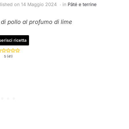
lished on
14 Maggio 2024
in
Pâté e terrine
 di pollo al profumo di lime
erisci ricetta
5
(
41
)