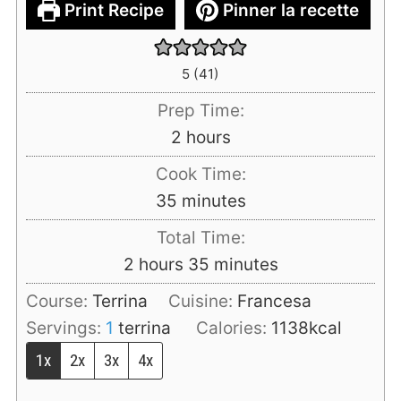
Print Recipe
Pinner la recette
5
(
41
)
Prep Time:
hours
2
hours
Cook Time:
minutes
35
minutes
Total Time:
hours
minutes
2
hours
35
minutes
Course:
Terrina
Cuisine:
Francesa
Servings:
1
terrina
Calories:
1138
kcal
1x
2x
3x
4x