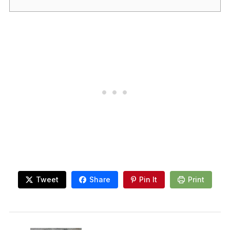
Tweet
Share
Pin It
Print