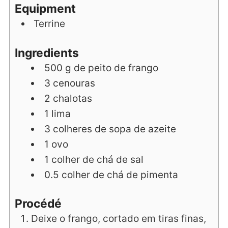
Equipment
Terrine
Ingredients
500
g
de peito de frango
3
cenouras
2
chalotas
1
lima
3
colheres de sopa
de azeite
1
ovo
1
colher de chá
de sal
0.5
colher de chá
de pimenta
Procédé
Deixe o frango, cortado em tiras finas,