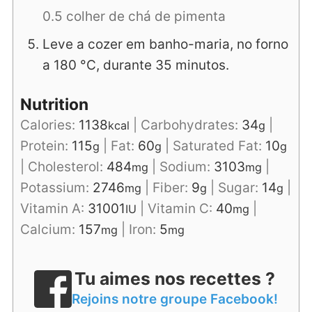
0.5 colher de chá de pimenta
Leve a cozer em banho-maria, no forno
a 180 °C, durante 35 minutos.
Nutrition
Calories:
1138
|
Carbohydrates:
34
|
kcal
g
Protein:
115
|
Fat:
60
|
Saturated Fat:
10
g
g
g
|
Cholesterol:
484
|
Sodium:
3103
|
mg
mg
Potassium:
2746
|
Fiber:
9
|
Sugar:
14
|
mg
g
g
Vitamin A:
31001
|
Vitamin C:
40
|
IU
mg
Calcium:
157
|
Iron:
5
mg
mg
Tu aimes nos recettes ?
Rejoins notre groupe Facebook!