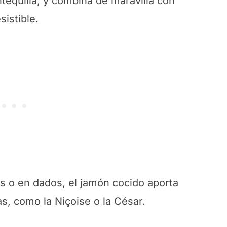
tequilla, y combina de maravilla con
istible.
s o en dados, el jamón cocido aporta
s, como la Niçoise o la César.