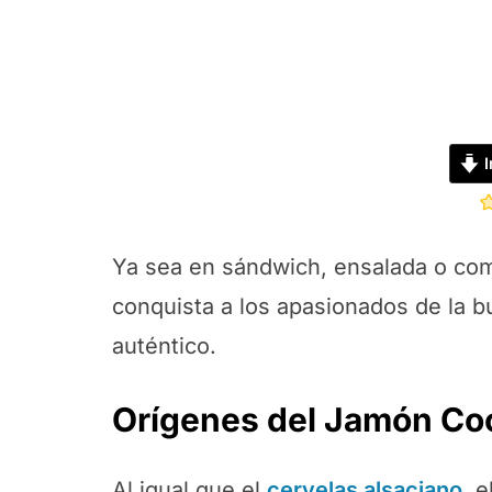
I
Ya sea en sándwich, ensalada o como
conquista a los apasionados de la b
auténtico.
Orígenes del Jamón Co
Al igual que el
cervelas alsaciano
, 