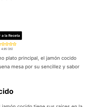
r a la Receta
4.95
(
35
)
 plato principal, el jamón cocido
uena mesa por su sencillez y sabor
cido
el jamón cocido tiene sus raíces en la