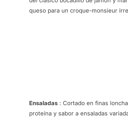
del clásico bocadillo de jamón y man
queso para un croque-monsieur irres
Ensaladas
: Cortado en finas loncha
proteína y sabor a ensaladas variada