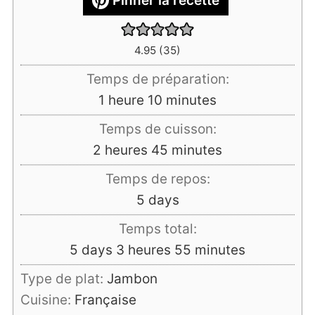
Pinner la recette
4.95
(
35
)
Temps de préparation:
heure
minutes
1
heure
10
minutes
Temps de cuisson:
heures
minutes
2
heures
45
minutes
Temps de repos:
days
5
days
Temps total:
days
heures
minutes
5
days
3
heures
55
minutes
Type de plat:
Jambon
Cuisine:
Française