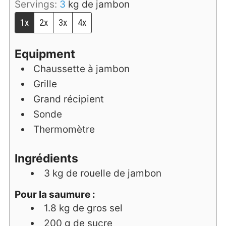
Servings:
3
kg de jambon
1x
2x
3x
4x
Equipment
Chaussette à jambon
Grille
Grand récipient
Sonde
Thermomètre
Ingrédients
3
kg
de rouelle de jambon
Pour la saumure :
1.8
kg
de gros sel
200
g
de sucre