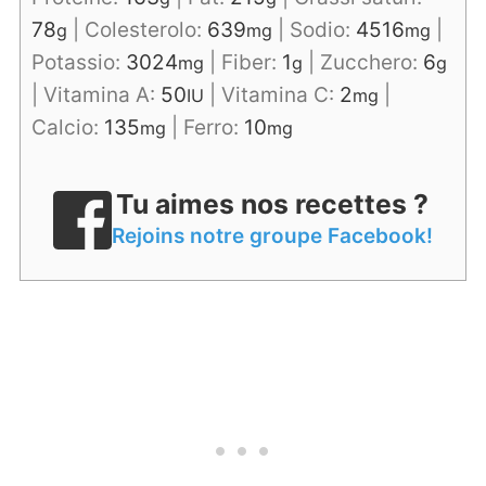
78
|
Colesterolo:
639
|
Sodio:
4516
|
g
mg
mg
Potassio:
3024
|
Fiber:
1
|
Zucchero:
6
mg
g
g
|
Vitamina A:
50
|
Vitamina C:
2
|
IU
mg
Calcio:
135
|
Ferro:
10
mg
mg
Tu aimes nos recettes ?
Rejoins notre groupe Facebook!