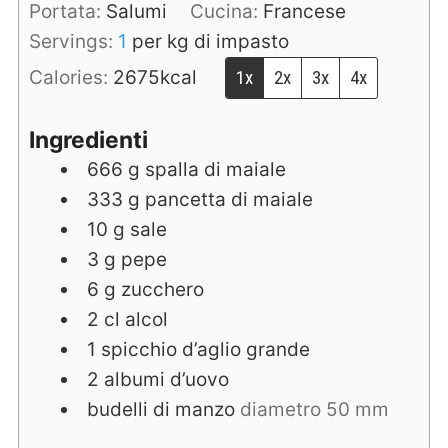
Portata:
Salumi
Cucina:
Francese
Servings:
1
per kg di impasto
Calories:
2675
kcal
1x
2x
3x
4x
Ingredienti
666
g
spalla di maiale
333
g
pancetta di maiale
10
g
sale
3
g
pepe
6
g
zucchero
2
cl
alcol
1
spicchio d’aglio grande
2
albumi d’uovo
budelli di manzo
diametro 50 mm