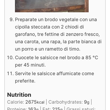
Preparate un brodo vegetale con una
cipolla steccata con 2 chiodi di
garofano, tre fettine di zenzero fresco,
una carota, una rapa, la parte bianca di
un porro e un rametto di timo.
Cuocete le salsicce nel brodo a 85 °C
per 45 minuti.
Servite le salsicce affumicate come
preferite.
Nutrition
Calorie:
2675
|
Carbohydrates:
9
|
kcal
g
Proteine:
163
|
Fat:
215
|
Grassi saturi:
g
g