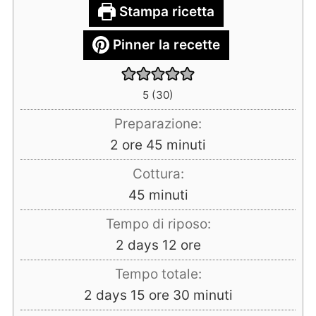
Stampa ricetta
Pinner la recette
5
(
30
)
Preparazione:
ore
minuti
2
ore
45
minuti
Cottura:
minuti
45
minuti
Tempo di riposo:
days
ore
2
days
12
ore
Tempo totale:
days
ore
minuti
2
days
15
ore
30
minuti