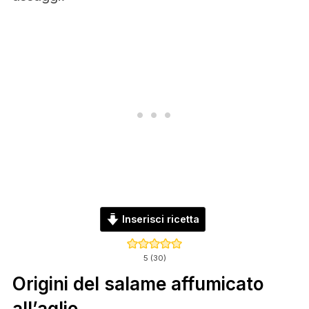
Inserisci ricetta
5
(
30
)
Origini del salame affumicato
all’aglio