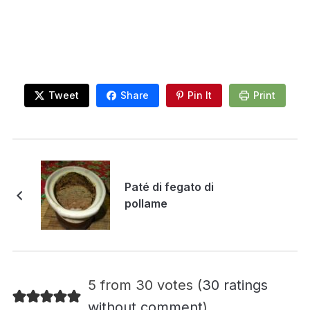
Tweet
Share
Pin It
Print
Paté di fegato di
pollame
5 from 30 votes (
30 ratings
without comment
)