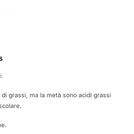
s
:
 di grassi, ma la metà sono acidi grassi
scolare.
ne.