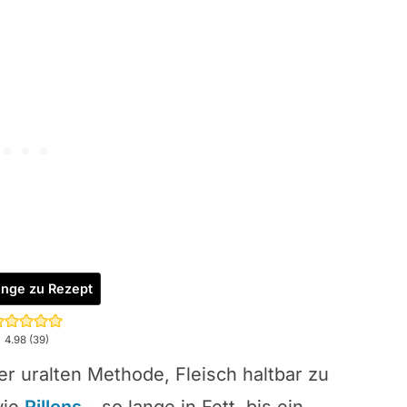
inge zu Rezept
4.98
(
39
)
er uralten Methode, Fleisch haltbar zu