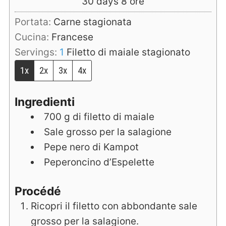
days
ore
30
days
8
ore
Portata:
Carne stagionata
Cucina:
Francese
Servings:
1
Filetto di maiale stagionato
1x
2x
3x
4x
Ingredienti
700
g
di filetto di maiale
Sale grosso per la salagione
Pepe nero di Kampot
Peperoncino d’Espelette
Procédé
Ricopri il filetto con abbondante sale
grosso per la salagione.