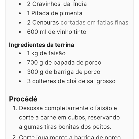
2
Cravinhos-da-Índia
1
Pitada
de pimenta
2
Cenouras
cortadas em fatias finas
600
ml
de vinho tinto
Ingredientes da terrina
1
kg
de faisão
700
g
de papada de porco
300
g
de barriga de porco
3
colheres de chá
de sal grosso
Procédé
Desosse completamente o faisão e
corte a carne em cubos, reservando
algumas tiras bonitas dos peitos.
Corte igualmente a barriga de porco