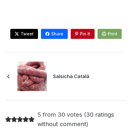
Tweet
Share
Pin It
Print
Salsicha Catalã
5 from 30 votes (
30 ratings
without comment
)