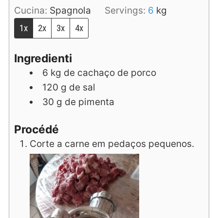
Cucina:
Spagnola
Servings:
6
kg
1x
2x
3x
4x
Ingredienti
6
kg
de cachaço de porco
120
g
de sal
30
g
de pimenta
Procédé
Corte a carne em pedaços pequenos.