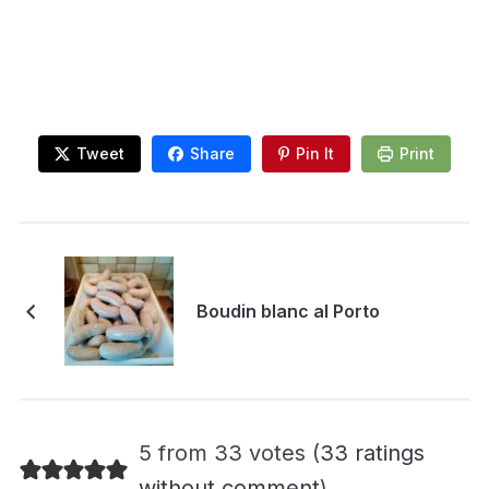
Tweet
Share
Pin It
Print
Boudin blanc al Porto
5 from 33 votes (
33 ratings
without comment
)