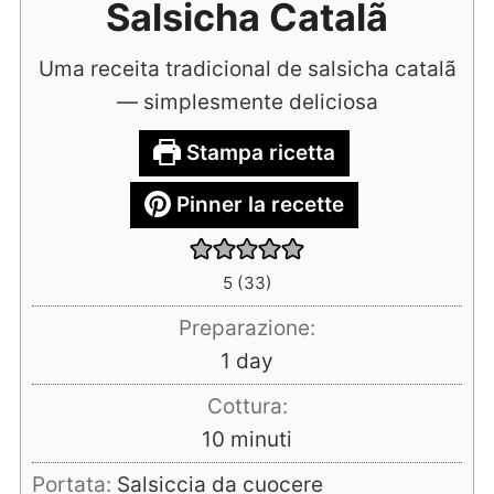
Salsicha Catalã
Uma receita tradicional de salsicha catalã
— simplesmente deliciosa
Stampa ricetta
Pinner la recette
5
(
33
)
Preparazione:
day
1
day
Cottura:
minuti
10
minuti
Portata:
Salsiccia da cuocere