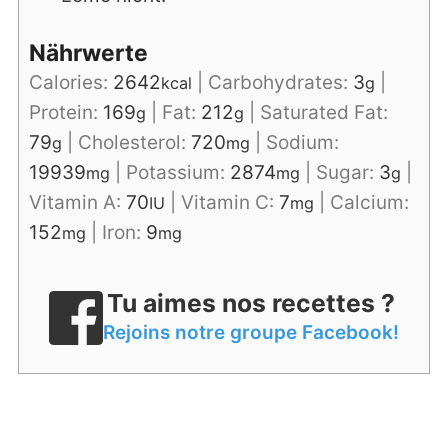
Nährwerte
Calories:
2642
|
Carbohydrates:
3
|
kcal
g
Protein:
169
|
Fat:
212
|
Saturated Fat:
g
g
79
|
Cholesterol:
720
|
Sodium:
g
mg
19939
|
Potassium:
2874
|
Sugar:
3
|
mg
mg
g
Vitamin A:
70
|
Vitamin C:
7
|
Calcium:
IU
mg
152
|
Iron:
9
mg
mg
Tu aimes nos recettes ?
Rejoins notre groupe Facebook!