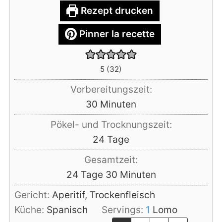
Rezept drucken
Pinner la recette
5
(
32
)
Vorbereitungszeit:
Minuten
30
Minuten
Pökel- und Trocknungszeit:
Tage
24
Tage
Gesamtzeit:
Tage
Minuten
24
Tage
30
Minuten
Gericht:
Aperitif, Trockenfleisch
Küche:
Spanisch
Servings:
1
Lomo