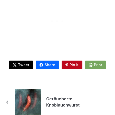
Tweet
Share
Pin It
Print
Geräucherte
Knoblauchwurst