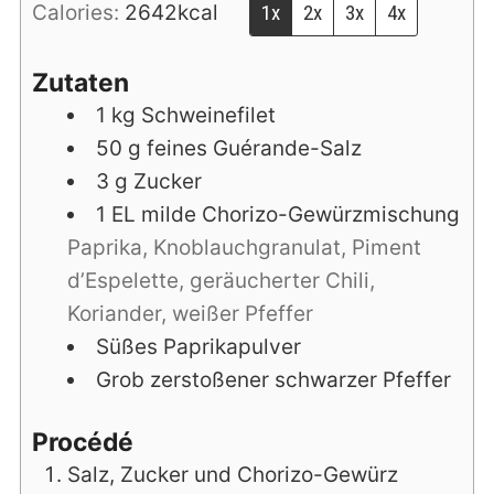
Calories:
2642
kcal
1x
2x
3x
4x
Zutaten
1
kg
Schweinefilet
50
g
feines Guérande-Salz
3
g
Zucker
1
EL
milde Chorizo-Gewürzmischung
Paprika, Knoblauchgranulat, Piment
d’Espelette, geräucherter Chili,
Koriander, weißer Pfeffer
Süßes Paprikapulver
Grob zerstoßener schwarzer Pfeffer
Procédé
Salz, Zucker und Chorizo-Gewürz