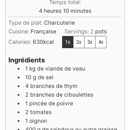
Temps total:
heures
minutes
4
heures
10
minutes
Type de plat:
Charcuterie
Cuisine:
Française
Servings:
2
pots
Calories:
630
kcal
1x
2x
3x
4x
Ingrédients
1
kg
de viande de veau
10
g
de sel
4
branches
de thym
2
branches
de ciboulettes
1
pincée
de poivre
2
tomates
1
oignon
400
g
de saindoux ou autre graisse