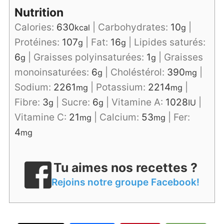
Nutrition
Calories:
630
|
Carbohydrates:
10
|
kcal
g
Protéines:
107
|
Fat:
16
|
Lipides saturés:
g
g
6
|
Graisses polyinsaturées:
1
|
Graisses
g
g
monoinsaturées:
6
|
Choléstérol:
390
|
g
mg
Sodium:
2261
|
Potassium:
2214
|
mg
mg
Fibre:
3
|
Sucre:
6
|
Vitamine A:
1028
|
g
g
IU
Vitamine C:
21
|
Calcium:
53
|
Fer:
mg
mg
4
mg
Tu aimes nos recettes ?
Rejoins notre groupe Facebook!