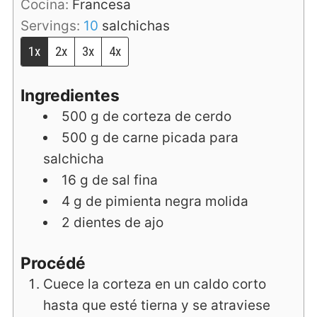
Cocina:
Francesa
Servings:
10
salchichas
1x
2x
3x
4x
Ingredientes
500
g
de corteza de cerdo
500
g
de carne picada para
salchicha
16
g
de sal fina
4
g
de pimienta negra molida
2
dientes de ajo
Procédé
Cuece la corteza en un caldo corto
hasta que esté tierna y se atraviese