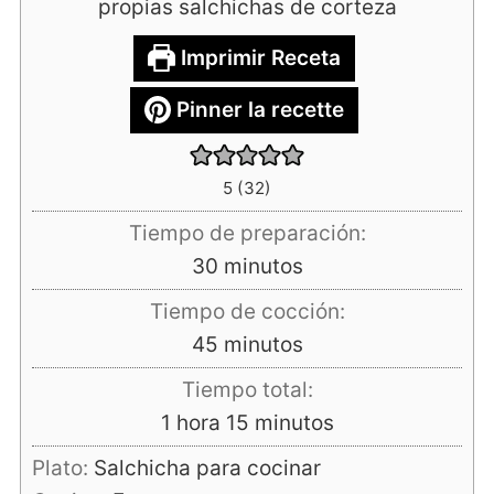
propias salchichas de corteza
Imprimir Receta
Pinner la recette
5
(
32
)
Tiempo de preparación:
minutos
30
minutos
Tiempo de cocción:
minutos
45
minutos
Tiempo total:
hora
minutos
1
hora
15
minutos
Plato:
Salchicha para cocinar