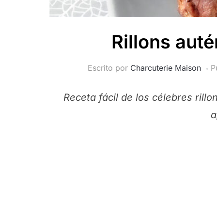
Rillons aut
Escrito por
Charcuterie Maison
P
Receta fácil de los célebres rill
a