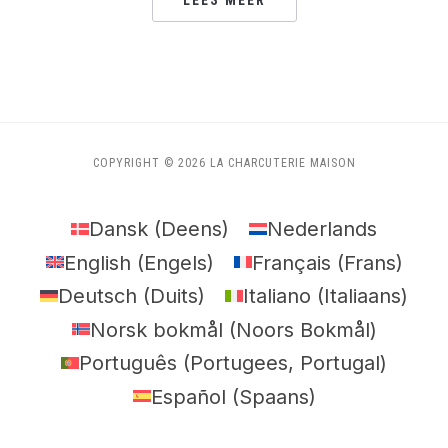
LEES MEER
COPYRIGHT © 2026 LA CHARCUTERIE MAISON
Dansk
(
Deens
)
Nederlands
English
(
Engels
)
Français
(
Frans
)
Deutsch
(
Duits
)
Italiano
(
Italiaans
)
Norsk bokmål
(
Noors Bokmål
)
Português
(
Portugees, Portugal
)
Español
(
Spaans
)