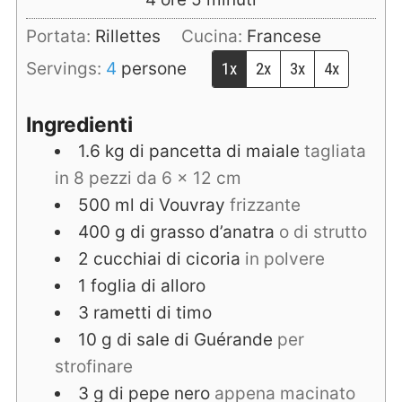
Portata:
Rillettes
Cucina:
Francese
Servings:
4
persone
1x
2x
3x
4x
Ingredienti
1.6
kg
di pancetta di maiale
tagliata
in 8 pezzi da 6 x 12 cm
500
ml
di Vouvray
frizzante
400
g
di grasso d’anatra
o di strutto
2
cucchiai
di cicoria
in polvere
1
foglia di alloro
3
rametti di timo
10
g
di sale di Guérande
per
strofinare
3
g
di pepe nero
appena macinato