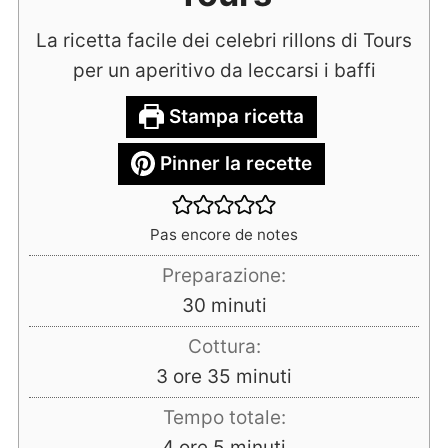
La ricetta facile dei celebri rillons di Tours
per un aperitivo da leccarsi i baffi
Stampa ricetta
Pinner la recette
Pas encore de notes
Preparazione:
minuti
30
minuti
Cottura:
ore
minuti
3
ore
35
minuti
Tempo totale:
ore
minuti
4
ore
5
minuti