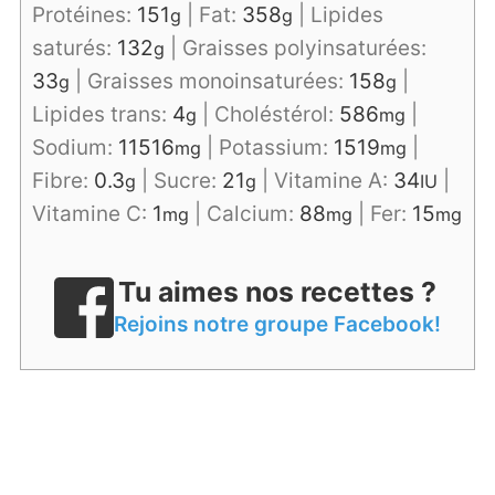
Protéines:
151
|
Fat:
358
|
Lipides
g
g
saturés:
132
|
Graisses polyinsaturées:
g
33
|
Graisses monoinsaturées:
158
|
g
g
Lipides trans:
4
|
Choléstérol:
586
|
g
mg
Sodium:
11516
|
Potassium:
1519
|
mg
mg
Fibre:
0.3
|
Sucre:
21
|
Vitamine A:
34
|
g
g
IU
Vitamine C:
1
|
Calcium:
88
|
Fer:
15
mg
mg
mg
Tu aimes nos recettes ?
Rejoins notre groupe Facebook!