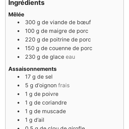
Ingrédients
Mêlée
300
g
de viande de bœuf
100
g
de maigre de porc
220
g
de poitrine de porc
150
g
de couenne de porc
230
g
de glace
eau
Assaisonnements
17
g
de sel
5
g
d’oignon
frais
1
g
de poivre
1
g
de coriandre
1
g
de muscade
1
g
d’ail
0.5
g
de clou de girofle