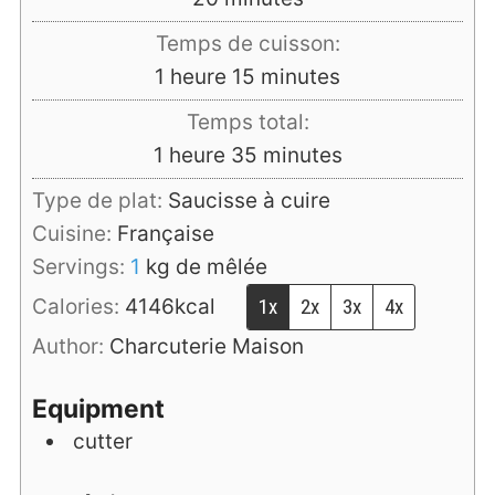
Temps de cuisson:
heure
minutes
1
heure
15
minutes
Temps total:
heure
minutes
1
heure
35
minutes
Type de plat:
Saucisse à cuire
Cuisine:
Française
Servings:
1
kg de mêlée
Calories:
4146
kcal
1x
2x
3x
4x
Author:
Charcuterie Maison
Equipment
cutter