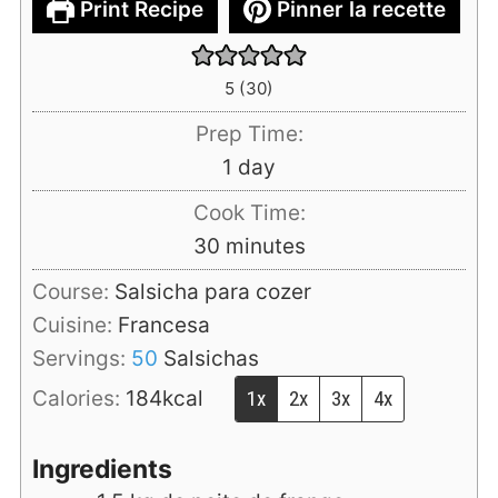
Print Recipe
Pinner la recette
5
(
30
)
Prep Time:
day
1
day
Cook Time:
minutes
30
minutes
Course:
Salsicha para cozer
Cuisine:
Francesa
Servings:
50
Salsichas
Calories:
184
kcal
1x
2x
3x
4x
Ingredients