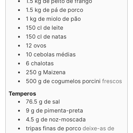
1.5
kg
de peito de frango
1.5
kg
de pá de porco
1
kg
de miolo de pão
150
cl
de leite
150
cl
de natas
12
ovos
10
cebolas médias
6
chalotas
250
g
Maizena
500
g
de cogumelos porcini
frescos
Temperos
76.5
g
de sal
9
g
de pimenta-preta
4.5
g
de noz-moscada
tripas finas de porco
deixe-as de