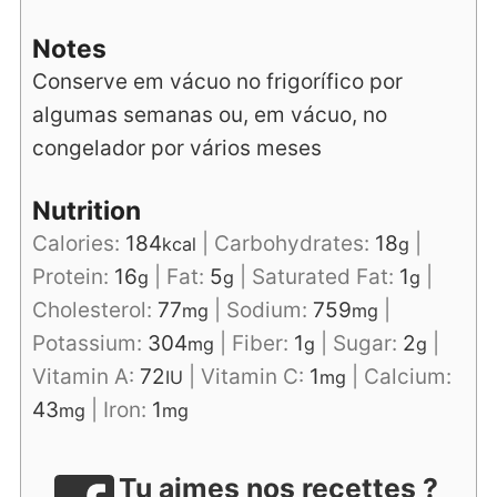
Notes
Conserve em vácuo no frigorífico por
algumas semanas ou, em vácuo, no
congelador por vários meses
Nutrition
Calories:
184
|
Carbohydrates:
18
|
kcal
g
Protein:
16
|
Fat:
5
|
Saturated Fat:
1
|
g
g
g
Cholesterol:
77
|
Sodium:
759
|
mg
mg
Potassium:
304
|
Fiber:
1
|
Sugar:
2
|
mg
g
g
Vitamin A:
72
|
Vitamin C:
1
|
Calcium:
IU
mg
43
|
Iron:
1
mg
mg
Tu aimes nos recettes ?