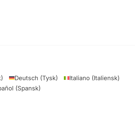
k
)
Deutsch
(
Tysk
)
Italiano
(
Italiensk
)
pañol
(
Spansk
)