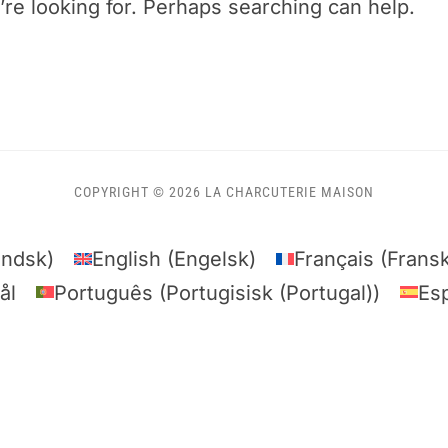
’re looking for. Perhaps searching can help.
COPYRIGHT © 2026 LA CHARCUTERIE MAISON
andsk
)
English
(
Engelsk
)
Français
(
Frans
ål
Português
(
Portugisisk (Portugal)
)
Es