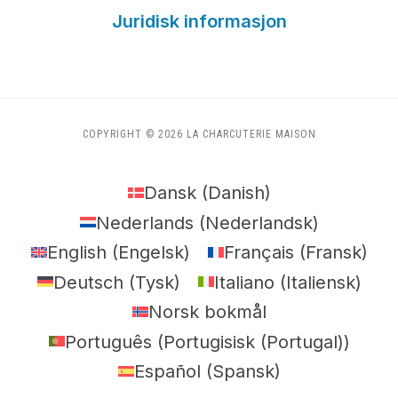
Juridisk informasjon
COPYRIGHT © 2026 LA CHARCUTERIE MAISON
Dansk
(
Danish
)
Nederlands
(
Nederlandsk
)
English
(
Engelsk
)
Français
(
Fransk
)
Deutsch
(
Tysk
)
Italiano
(
Italiensk
)
Norsk bokmål
Português
(
Portugisisk (Portugal)
)
Español
(
Spansk
)