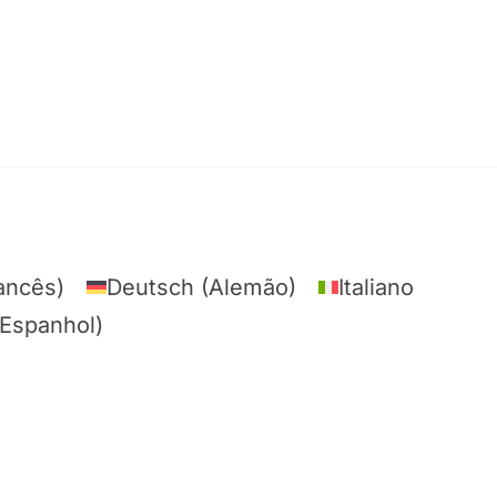
ancês
)
Deutsch
(
Alemão
)
Italiano
Espanhol
)