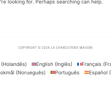
’re looking for. Perhaps searching can help.
COPYRIGHT © 2026 LA CHARCUTERIE MAISON
(
Holandês
)
English
(
Inglês
)
Français
(
Fr
bokmål
(
Norueguês
)
Português
Español
(